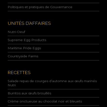
l
Politiques et pratiques de Gouvernance
a
p
o
l
UNITÉS D’AFFAIRES
i
t
Nutri-Oeuf
i
q
Supreme Egg Products
u
Maritime Pride Eggs
e
d
Countryside Farms
e
l
a
c
RECETTES
o
n
Salade repas de courges d’automne aux œufs marinés
f
Nutri
i
Burritos aux œufs brouillés
d
e
Crème onctueuse au chocolat noir et bleuets
n