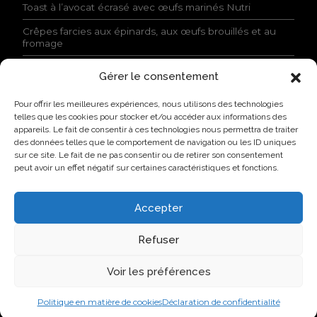
t
Toast à l’avocat écrasé avec œufs marinés Nutri
i
a
Crêpes farcies aux épinards, aux œufs brouillés et au
l
fromage
i
t
Gérer le consentement
é
ACTUALITÉS
e
Pour offrir les meilleures expériences, nous utilisons des technologies
t
Lovo donne le coup d’envoi à son Campus industriel de
telles que les cookies pour stocker et/ou accéder aux informations des
j
l’oeuf à Saint-Hyacinthe
appareils. Le fait de consentir à ces technologies nous permettra de traiter
’
des données telles que le comportement de navigation ou les ID uniques
a
Lovo primée par l’AQINAC pour son initiative
sur ce site. Le fait de ne pas consentir ou de retirer son consentement
c
responsable Protéines collectives
peut avoir un effet négatif sur certaines caractéristiques et fonctions.
c
Nouvelle identité, nouvelle façon de faire : Groupe Nutri
e
devient Lovo
p
Accepter
t
Lovo annonce l’agrandissement de son usine de
e
classification de Saint-Lambert-de-Lauzon
Refuser
l
e
Nouvelle identité, nouvelle ambition : Groupe Nutri
s
Voir les préférences
devient Lovo
c
o
Politique en matière de cookies
Déclaration de confidentialité
n