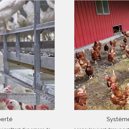
berté
Système