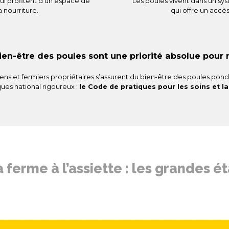
qui profitent d’un espace de
Les poules vivent dans un sy
a nourriture.
qui offre un accès
bien-être des poules sont une priorité absolue pour
ens et fermiers propriétaires s’assurent du bien-être des poules po
ues national rigoureux :
le Code de pratiques pour les soins et 
a ferme à l’assiette : les grandes é