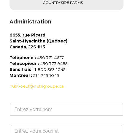
COUNTRYSIDE FARMS
Administration
6655, rue Picard,
Saint-Hyacinthe (Québec)
Canada, J2S 1H3
Téléphone :
450 771-4627
Télécopieur :
450 773 9485
Sans frais :
1-800 363-1045
Montréal :
514 745-1045
nutri-oeuf@nutrigroupe.ca
N
o
m
*
C
o