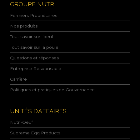
c
GROUPE NUTRI
o
n
Fermiers Propriétaires
n
a
Nos produits
i
Tout savoir sur l’oeuf
s
s
Tout savoir sur la poule
a
n
Questions et réponses
c
e
Entreprise Responsable
d
e
Carrière
l
Politiques et pratiques de Gouvernance
a
p
o
l
UNITÉS D’AFFAIRES
i
t
Nutri-Oeuf
i
q
Supreme Egg Products
u