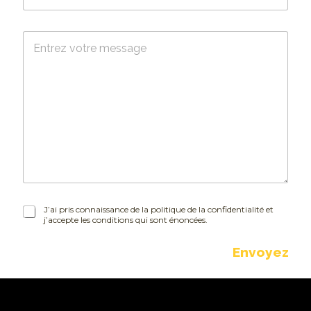
u
r
M
r
e
i
s
e
s
l
a
*
g
e
J
J’ai pris connaissance de la politique de la confidentialité et
j’accepte les conditions qui sont énoncées.
’
a
i
Envoyez
p
r
i
s