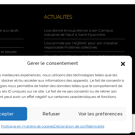
ACTUALITÉS
ne aux œufs
Lovo donne le coup d’envoi à son Campus
industriel de l’oeuf à Saint-Hyacinthe
Lovo primée par l’AQINAC pour son initiative
responsable Protéines collectives
et bleuets
Nouvelle identité, nouvelle façon de faire : Groupe
Nutri devient Lovo
marinés Nutri
Gérer le consentement
Lovo annonce l’agrandissement de son usine de
ufs brouillés
classification de Saint-Lambert-de-Lauzon
les meilleures expériences, nous utilisons des technologies telles que les
 stocker et/ou accéder aux informations des appareils. Le fait de consentir à
Nouvelle identité, nouvelle ambition : Groupe
Nutri devient Lovo
gies nous permettra de traiter des données telles que le comportement de
 les ID uniques sur ce site. Le fait de ne pas consentir ou de retirer son
 peut avoir un effet négatif sur certaines caractéristiques et fonctions.
cepter
Refuser
Voir les préférences
2026 Groupe Nutri Inc.
Politique en matière de cookies
Déclaration de confidentialité