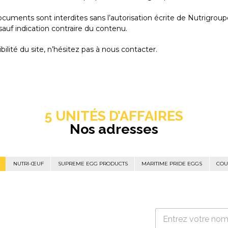
 documents sont interdites sans l’autorisation écrite de Nutrigroup
 sauf indication contraire du contenu.
lité du site, n’hésitez pas à nous contacter.
5 UNITÉS D’AFFAIRES
Nos adresses
NUTRI-ŒUF
SUPREME EGG PRODUCTS
MARITIME PRIDE EGGS
COU
N
o