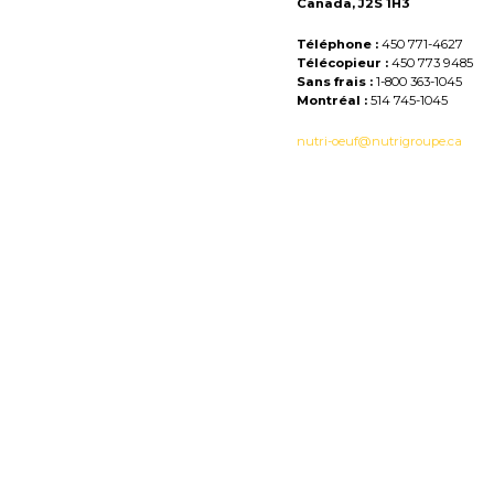
Canada, J2S 1H3
Téléphone :
450 771-4627
Télécopieur :
450 773 9485
Sans frais :
1-800 363-1045
Montréal :
514 745-1045
nutri-oeuf@nutrigroupe.ca