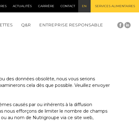
IRES
ACTUALITÉS
CARRIÈRE
CONTACT
EN
SERVICES ALIMENTAIRES
ETTES
Q&R
ENTREPRISE RESPONSABLE
 ou des données obsolète, nous vous serions
s examinerons cela dès que possible. Veuillez envoyer
mes causés par ou inhérents à la diffusion
 nous nous efforçons de limiter le nombre de champs
ar ou au nom de Nutrigroupe via ce site web,