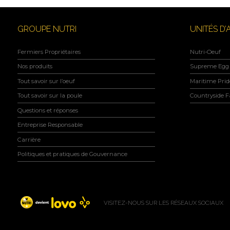
GROUPE NUTRI
UNITÉS D’
Fermiers Propriétaires
Nutri-Oeuf
Nos produits
Supreme Egg 
Tout savoir sur l’oeuf
Maritime Prid
Tout savoir sur la poule
Countryside 
Questions et réponses
Entreprise Responsable
Carrière
Politiques et pratiques de Gouvernance
VISITEZ-NOUS SUR LES RÉSEAUX SOCIAUX