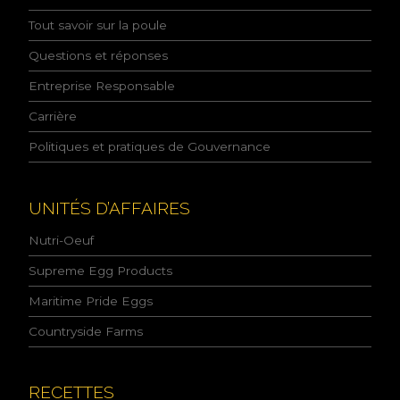
s
Tout savoir sur la poule
a
n
Questions et réponses
c
e
Entreprise Responsable
d
e
Carrière
l
Politiques et pratiques de Gouvernance
a
p
o
l
UNITÉS D’AFFAIRES
i
t
Nutri-Oeuf
i
q
Supreme Egg Products
u
Maritime Pride Eggs
e
d
Countryside Farms
e
l
a
c
RECETTES