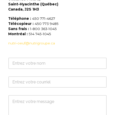
Saint-Hyacinthe (Québec)
Canada, J2S 1H3
Téléphone :
450 771-4627
Télécopieur :
450 773 9485
Sans frais :
1-800 363-1045
Montréal :
514 745-1045
nutri-oeuf@nutrigroupe.ca
N
o
m
*
C
o
u
r
M
r
e
i
s
e
s
l