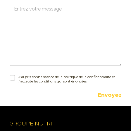
M
r
e
i
s
e
s
l
a
*
g
e
J
J’ai pris connaissance de la politique de la confidentialité et
j’accepte les conditions qui sont énoncées.
’
a
i
Envoyez
p
r
i
s
c
GROUPE NUTRI
o