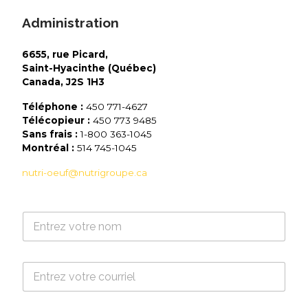
Administration
6655, rue Picard,
Saint-Hyacinthe (Québec)
Canada, J2S 1H3
Téléphone :
450 771-4627
Télécopieur :
450 773 9485
Sans frais :
1-800 363-1045
Montréal :
514 745-1045
nutri-oeuf@nutrigroupe.ca
N
o
m
*
C
o
u
r