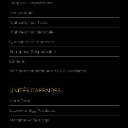
n
Fermiers Propriétaires
n
a
Nos produits
i
Tout savoir sur l’oeuf
s
s
Tout savoir sur la poule
a
n
Questions et réponses
c
e
Entreprise Responsable
d
e
Carrière
l
Politiques et pratiques de Gouvernance
a
p
o
l
UNITÉS D’AFFAIRES
i
t
Nutri-Oeuf
i
q
Supreme Egg Products
u
Maritime Pride Eggs
e
d