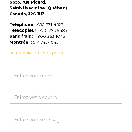
6655, rue Picard,
Saint-Hyacinthe (Québec)
Canada, J2S 1H3
Téléphone :
450 771-4627
Télécopieur :
450 773 9485
Sans frais :
1-800 363-1045
Montréal :
514 745-1045
nutri-oeuf@nutrigroupe.ca
N
o
m
*
C
o
u
r
M
r
e
i
s
e
s