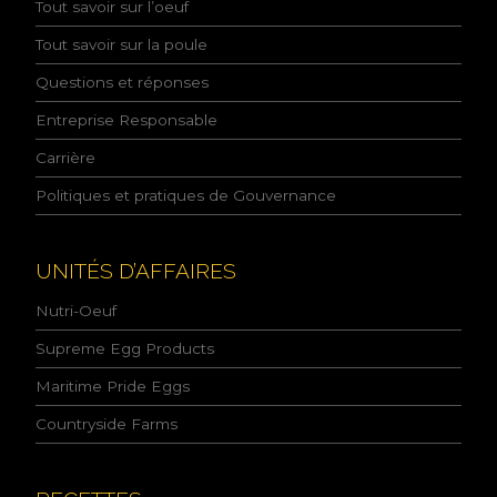
Tout savoir sur l’oeuf
s
s
Tout savoir sur la poule
a
n
Questions et réponses
c
e
Entreprise Responsable
d
e
Carrière
l
Politiques et pratiques de Gouvernance
a
p
o
l
UNITÉS D’AFFAIRES
i
t
Nutri-Oeuf
i
q
Supreme Egg Products
u
Maritime Pride Eggs
e
d
Countryside Farms
e
l
a
c