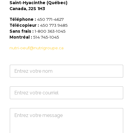
Saint-Hyacinthe (Québec)
Canada, J2S 1H3
Téléphone :
450 771-4627
Télécopieur :
450 773 9485
Sans frais :
1-800 363-1045
Montréal :
514 745-1045
nutri-oeuf@nutrigroupe.ca
N
o
m
*
C
o
u
r
M
r
e
i
s
e
s
l