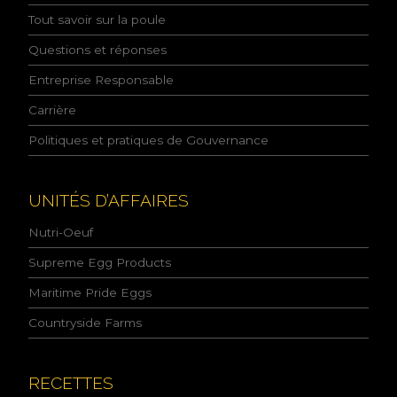
s
Tout savoir sur la poule
a
n
Questions et réponses
c
e
Entreprise Responsable
d
e
Carrière
l
Politiques et pratiques de Gouvernance
a
p
o
l
UNITÉS D’AFFAIRES
i
t
Nutri-Oeuf
i
q
Supreme Egg Products
u
Maritime Pride Eggs
e
d
Countryside Farms
e
l
a
c
RECETTES
o