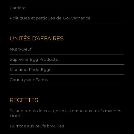
d
e
Carrière
l
Politiques et pratiques de Gouvernance
a
p
o
l
UNITÉS D’AFFAIRES
i
t
Nutri-Oeuf
i
q
Supreme Egg Products
u
Maritime Pride Eggs
e
d
Countryside Farms
e
l
a
c
RECETTES
o
n
Salade repas de courges d’automne aux œufs marinés
f
Nutri
i
Burritos aux œufs brouillés
d
e