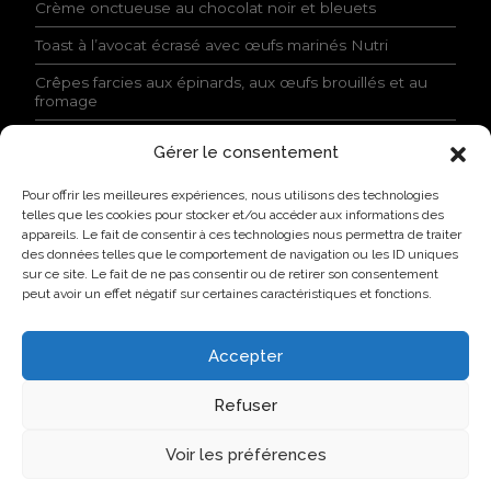
Crème onctueuse au chocolat noir et bleuets
n
t
Toast à l’avocat écrasé avec œufs marinés Nutri
i
a
Crêpes farcies aux épinards, aux œufs brouillés et au
l
fromage
i
t
Gérer le consentement
é
ACTUALITÉS
e
Pour offrir les meilleures expériences, nous utilisons des technologies
t
Lovo donne le coup d’envoi à son Campus industriel de
telles que les cookies pour stocker et/ou accéder aux informations des
j
l’oeuf à Saint-Hyacinthe
appareils. Le fait de consentir à ces technologies nous permettra de traiter
’
des données telles que le comportement de navigation ou les ID uniques
a
Lovo primée par l’AQINAC pour son initiative
sur ce site. Le fait de ne pas consentir ou de retirer son consentement
c
responsable Protéines collectives
peut avoir un effet négatif sur certaines caractéristiques et fonctions.
c
Nouvelle identité, nouvelle façon de faire : Groupe Nutri
e
devient Lovo
p
Accepter
t
Lovo annonce l’agrandissement de son usine de
e
classification de Saint-Lambert-de-Lauzon
Refuser
l
e
Nouvelle identité, nouvelle ambition : Groupe Nutri
s
Voir les préférences
devient Lovo
c