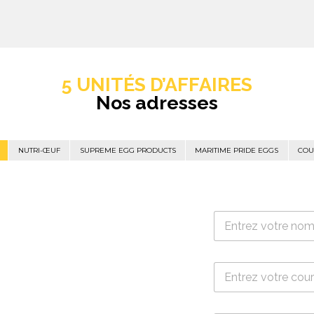
5 UNITÉS D’AFFAIRES
Nos adresses
NUTRI-ŒUF
SUPREME EGG PRODUCTS
MARITIME PRIDE EGGS
COU
N
o
m
*
C
o
u
r