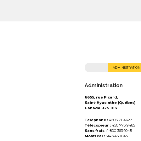
ADMINISTRATION
Administration
6655, rue Picard,
Saint-Hyacinthe (Québec)
Canada, J2S 1H3
Téléphone :
450 771-4627
Télécopieur :
450 773 9485
Sans frais :
1-800 363-1045
Montréal :
514 745-1045