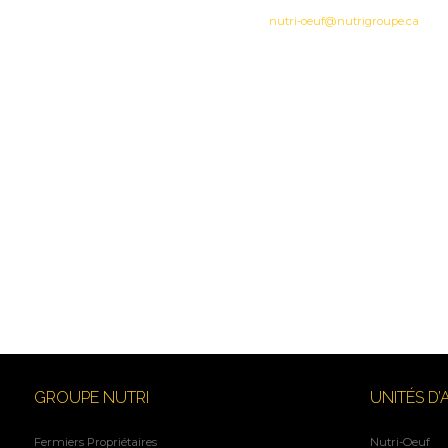
nutri-oeuf@nutrigroupe.ca
GROUPE NUTRI
UNITÉS D’
Fermiers Propriétaires
Nutri-Oeuf