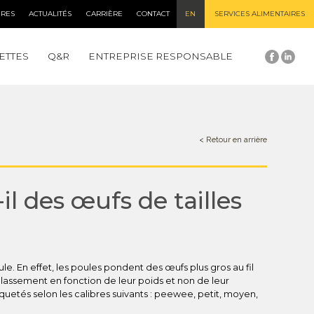
IRES
ACTUALITÉS
CARRIÈRE
CONTACT
EN
SERVICES ALIMENTAIRES
ETTES
Q&R
ENTREPRISE RESPONSABLE
< Retour en arrière
il des œufs de tailles
e. En effet, les poules pondent des œufs plus gros au fil
lassement en fonction de leur poids et non de leur
quetés selon les calibres suivants : peewee, petit, moyen,