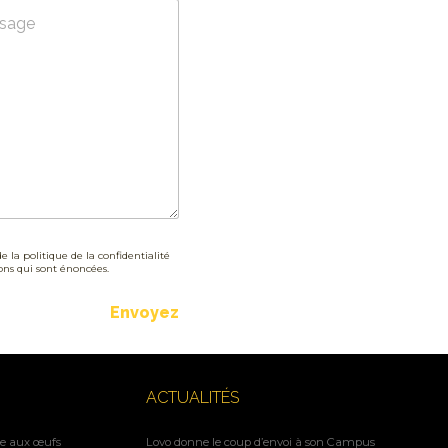
e la politique de la confidentialité
ions qui sont énoncées.
Envoyez
ACTUALITÉS
ne aux œufs
Lovo donne le coup d’envoi à son Campus