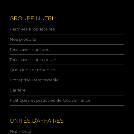
i
s
c
GROUPE NUTRI
o
n
Fermiers Propriétaires
n
a
Nos produits
i
Tout savoir sur l’oeuf
s
s
Tout savoir sur la poule
a
n
Questions et réponses
c
e
Entreprise Responsable
d
e
Carrière
l
Politiques et pratiques de Gouvernance
a
p
o
l
UNITÉS D’AFFAIRES
i
t
Nutri-Oeuf