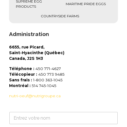
SUPREME EGG
MARITIME PRIDE EGGS
PRODUCTS
COUNTRYSIDE FARMS
Administration
6655, rue Picard,
Saint-Hyacinthe (Québec)
Canada, J2S 1H3
Téléphone :
450 771-4627
Télécopieur :
450 773 9485
Sans frais :
1-800 363-1045
Montréal :
514 745-1045
nutri-oeuf@nutrigroupe.ca
N
o
m