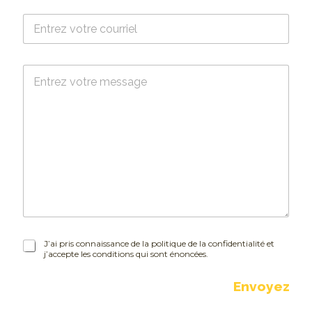
*
C
o
u
r
M
r
e
i
s
e
s
l
a
*
g
e
J
J’ai pris connaissance de la politique de la confidentialité et
j’accepte les conditions qui sont énoncées.
’
a
i
Envoyez
p
r