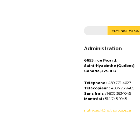
ADMINISTRATION
Administration
6655, rue Picard,
Saint-Hyacinthe (Québec)
Canada, J2S 1H3
Téléphone :
450 771-4627
Télécopieur :
450 773 9485
Sans frais :
1-800 363-1045
Montréal :
514 745-1045
nutri-oeuf@nutrigroupe.ca