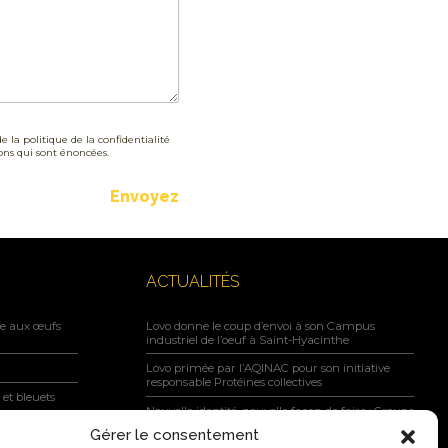
e la politique de la confidentialité
ions qui sont énoncées.
Envoyez
ACTUALITÉS
ne aux œufs
Lovo donne le coup d’envoi à son Campus
industriel de l’oeuf à Saint-Hyacinthe
Lovo primée par l’AQINAC pour son initiative
responsable Protéines collectives
et bleuets
Nouvelle identité, nouvelle façon de faire : Groupe
Nutri devient Lovo
marinés Nutri
Gérer le consentement