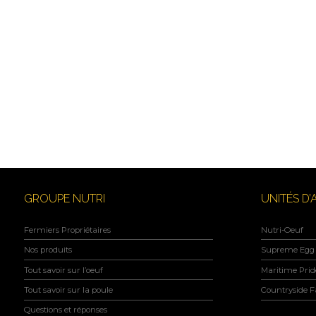
GROUPE NUTRI
UNITÉS D’
Fermiers Propriétaires
Nutri-Oeuf
Nos produits
Supreme Egg 
Tout savoir sur l’oeuf
Maritime Prid
Tout savoir sur la poule
Countryside 
Questions et réponses