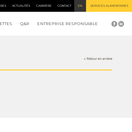
IRES
ACTUALITÉS
CARRIÈRE
CONTACT
EN
SERVICES ALIMENTAIRES
ETTES
Q&R
ENTREPRISE RESPONSABLE
< Retour en arrière