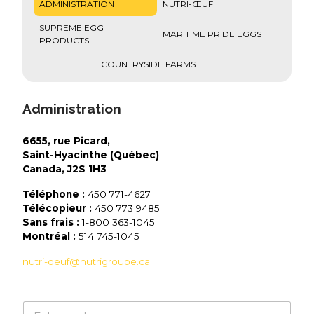
ADMINISTRATION
NUTRI-ŒUF
SUPREME EGG
MARITIME PRIDE EGGS
PRODUCTS
COUNTRYSIDE FARMS
Administration
6655, rue Picard,
Saint-Hyacinthe (Québec)
Canada, J2S 1H3
Téléphone :
450 771-4627
Télécopieur :
450 773 9485
Sans frais :
1-800 363-1045
Montréal :
514 745-1045
nutri-oeuf@nutrigroupe.ca
N