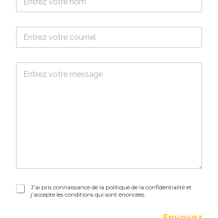
o
m
*
C
o
u
r
M
r
e
i
s
e
s
l
a
*
g
e
J
J’ai pris connaissance de la politique de la confidentialité et
j’accepte les conditions qui sont énoncées.
’
a
i
Envoyez