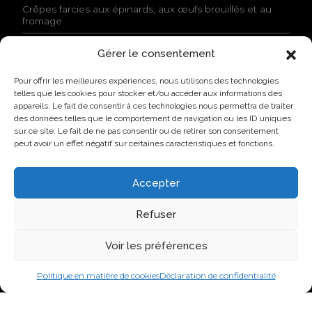
a
Crêpes farcies aux épinards, aux œufs brouillés et au
l
fromage
i
t
Gérer le consentement
é
ACTUALITÉS
e
Pour offrir les meilleures expériences, nous utilisons des technologies
t
Lovo donne le coup d’envoi à son Campus industriel de
telles que les cookies pour stocker et/ou accéder aux informations des
j
l’oeuf à Saint-Hyacinthe
appareils. Le fait de consentir à ces technologies nous permettra de traiter
’
des données telles que le comportement de navigation ou les ID uniques
a
Lovo primée par l’AQINAC pour son initiative
sur ce site. Le fait de ne pas consentir ou de retirer son consentement
c
responsable Protéines collectives
peut avoir un effet négatif sur certaines caractéristiques et fonctions.
c
Nouvelle identité, nouvelle façon de faire : Groupe Nutri
e
devient Lovo
p
Accepter
t
Lovo annonce l’agrandissement de son usine de
e
classification de Saint-Lambert-de-Lauzon
Refuser
l
e
Nouvelle identité, nouvelle ambition : Groupe Nutri
s
Voir les préférences
devient Lovo
c
o
Politique en matière de cookies
Déclaration de confidentialité
n
VISITEZ-NOUS SUR LES RÉSEAUX SOCIAUX
d
i