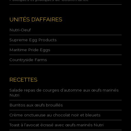
a
p
o
l
UNITÉS D’AFFAIRES
i
t
Nutri-Oeuf
i
q
Supreme Egg Products
u
Maritime Pride Eggs
e
d
Countryside Farms
e
l
a
c
RECETTES
o
n
Salade repas de courges d’automne aux œufs marinés
f
Nutri
i
Burritos aux œufs brouillés
d
e
Crème onctueuse au chocolat noir et bleuets
n
t
Toast à l’avocat écrasé avec œufs marinés Nutri
i