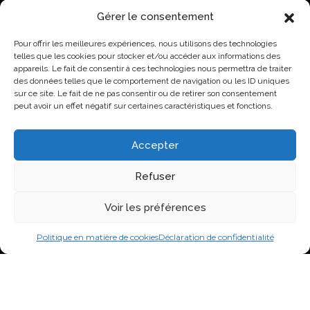
t
Gérer le consentement
é
ACTUALITÉS
e
Pour offrir les meilleures expériences, nous utilisons des technologies
t
Lovo donne le coup d’envoi à son Campus industriel de
telles que les cookies pour stocker et/ou accéder aux informations des
j
l’oeuf à Saint-Hyacinthe
appareils. Le fait de consentir à ces technologies nous permettra de traiter
’
des données telles que le comportement de navigation ou les ID uniques
a
Lovo primée par l’AQINAC pour son initiative
sur ce site. Le fait de ne pas consentir ou de retirer son consentement
c
responsable Protéines collectives
peut avoir un effet négatif sur certaines caractéristiques et fonctions.
c
Nouvelle identité, nouvelle façon de faire : Groupe Nutri
e
devient Lovo
p
Accepter
t
Lovo annonce l’agrandissement de son usine de
e
classification de Saint-Lambert-de-Lauzon
Refuser
l
e
Nouvelle identité, nouvelle ambition : Groupe Nutri
s
Voir les préférences
devient Lovo
c
o
Politique en matière de cookies
Déclaration de confidentialité
n
VISITEZ-NOUS SUR LES RÉSEAUX SOCIAUX
d
i
t
2026 Groupe Nutri Inc.
i