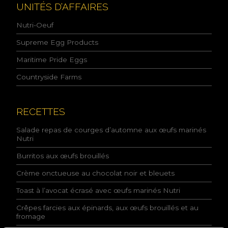
l
UNITÉS D’AFFAIRES
i
t
Nutri-Oeuf
i
q
Supreme Egg Products
u
Maritime Pride Eggs
e
d
Countryside Farms
e
l
a
c
RECETTES
o
n
Salade repas de courges d’automne aux œufs marinés
f
Nutri
i
Burritos aux œufs brouillés
d
e
Crème onctueuse au chocolat noir et bleuets
n
t
Toast à l’avocat écrasé avec œufs marinés Nutri
i
a
Crêpes farcies aux épinards, aux œufs brouillés et au
l
fromage
i