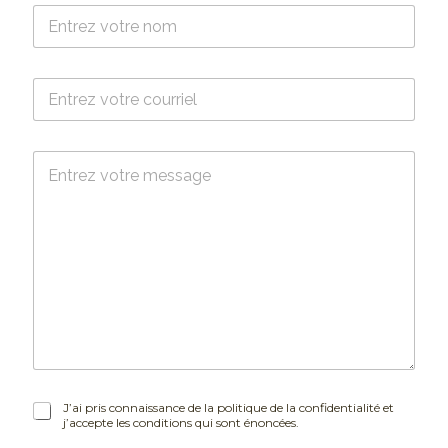
N
o
m
*
C
o
u
r
M
r
e
i
s
e
s
l
a
*
g
e
J
J’ai pris connaissance de la politique de la confidentialité et
j’accepte les conditions qui sont énoncées.
’
a