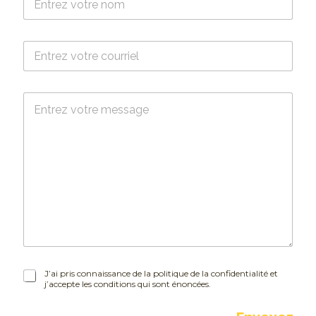
o
m
*
C
o
u
r
M
r
e
i
s
e
s
l
a
*
g
e
J
J’ai pris connaissance de la politique de la confidentialité et
j’accepte les conditions qui sont énoncées.
’
a
i