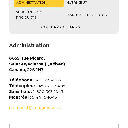
ADMINISTRATION
NUTRI-ŒUF
SUPREME EGG
MARITIME PRIDE EGGS
PRODUCTS
COUNTRYSIDE FARMS
Administration
6655, rue Picard,
Saint-Hyacinthe (Québec)
Canada, J2S 1H3
Téléphone :
450 771-4627
Télécopieur :
450 773 9485
Sans frais :
1-800 363-1045
Montréal :
514 745-1045
nutri-oeuf@nutrigroupe.ca
N