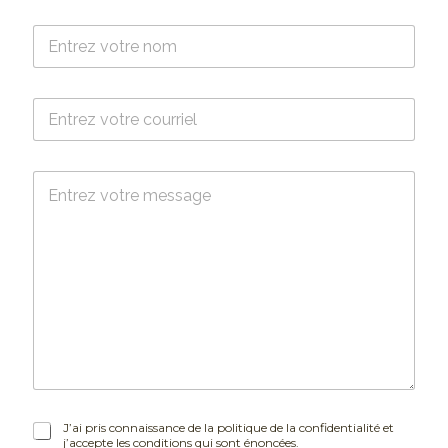
N
o
m
*
C
o
u
r
M
r
e
i
s
e
s
l
a
*
g
e
J
J’ai pris connaissance de la politique de la confidentialité et
j’accepte les conditions qui sont énoncées.
’