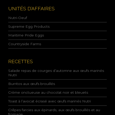
o
l
UNITÉS D’AFFAIRES
i
t
Nutri-Oeuf
i
q
Supreme Egg Products
u
Maritime Pride Eggs
e
d
Countryside Farms
e
l
a
c
RECETTES
o
n
Salade repas de courges d’automne aux œufs marinés
f
Nutri
i
Burritos aux œufs brouillés
d
e
Crème onctueuse au chocolat noir et bleuets
n
t
Toast à l’avocat écrasé avec œufs marinés Nutri
i
a
Crêpes farcies aux épinards, aux œufs brouillés et au
l
fromage