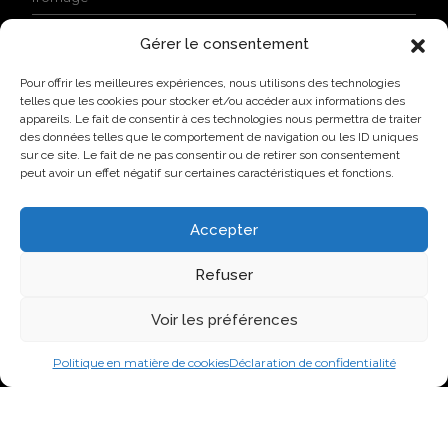
i
t
Gérer le consentement
é
ACTUALITÉS
e
Pour offrir les meilleures expériences, nous utilisons des technologies
t
Lovo donne le coup d’envoi à son Campus industriel de
telles que les cookies pour stocker et/ou accéder aux informations des
j
l’oeuf à Saint-Hyacinthe
appareils. Le fait de consentir à ces technologies nous permettra de traiter
’
des données telles que le comportement de navigation ou les ID uniques
a
Lovo primée par l’AQINAC pour son initiative
sur ce site. Le fait de ne pas consentir ou de retirer son consentement
c
responsable Protéines collectives
peut avoir un effet négatif sur certaines caractéristiques et fonctions.
c
Nouvelle identité, nouvelle façon de faire : Groupe Nutri
e
devient Lovo
p
Accepter
t
Lovo annonce l’agrandissement de son usine de
e
classification de Saint-Lambert-de-Lauzon
Refuser
l
e
Nouvelle identité, nouvelle ambition : Groupe Nutri
s
Voir les préférences
devient Lovo
c
o
Politique en matière de cookies
Déclaration de confidentialité
n
VISITEZ-NOUS SUR LES RÉSEAUX SOCIAUX
d
i
t
2026 Groupe Nutri Inc.