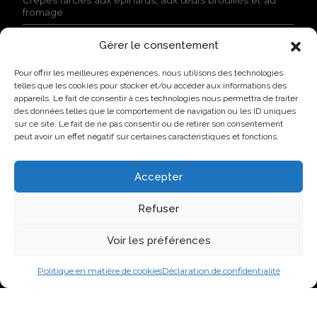
Crêpes farcies aux épinards, aux œufs brouillés et au
l
fromage
i
t
Gérer le consentement
é
ACTUALITÉS
e
Pour offrir les meilleures expériences, nous utilisons des technologies
t
Lovo donne le coup d’envoi à son Campus industriel de
telles que les cookies pour stocker et/ou accéder aux informations des
j
l’oeuf à Saint-Hyacinthe
appareils. Le fait de consentir à ces technologies nous permettra de traiter
’
des données telles que le comportement de navigation ou les ID uniques
a
Lovo primée par l’AQINAC pour son initiative
sur ce site. Le fait de ne pas consentir ou de retirer son consentement
c
responsable Protéines collectives
peut avoir un effet négatif sur certaines caractéristiques et fonctions.
c
Nouvelle identité, nouvelle façon de faire : Groupe Nutri
e
devient Lovo
p
Accepter
t
Lovo annonce l’agrandissement de son usine de
e
classification de Saint-Lambert-de-Lauzon
Refuser
l
e
Nouvelle identité, nouvelle ambition : Groupe Nutri
s
Voir les préférences
devient Lovo
c
o
Politique en matière de cookies
Déclaration de confidentialité
n
VISITEZ-NOUS SUR LES RÉSEAUX SOCIAUX
d
i