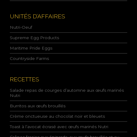
p
o
l
UNITÉS D’AFFAIRES
i
t
Nutri-Oeuf
i
q
Supreme Egg Products
u
Maritime Pride Eggs
e
d
Countryside Farms
e
l
a
c
RECETTES
o
n
Salade repas de courges d’automne aux œufs marinés
f
Nutri
i
Burritos aux œufs brouillés
d
e
Crème onctueuse au chocolat noir et bleuets
n
t
Toast à l’avocat écrasé avec œufs marinés Nutri
i
a