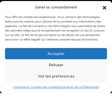
i
t
Gérer le consentement
é
ACTUALITÉS
e
Pour offrir les meilleures expériences, nous utilisons des technologies
t
Lovo donne le coup d’envoi à son Campus industriel de
telles que les cookies pour stocker et/ou accéder aux informations des
j
l’oeuf à Saint-Hyacinthe
appareils. Le fait de consentir à ces technologies nous permettra de traiter
’
des données telles que le comportement de navigation ou les ID uniques
a
Lovo primée par l’AQINAC pour son initiative
sur ce site. Le fait de ne pas consentir ou de retirer son consentement
c
responsable Protéines collectives
peut avoir un effet négatif sur certaines caractéristiques et fonctions.
c
Nouvelle identité, nouvelle façon de faire : Groupe Nutri
e
devient Lovo
p
Accepter
t
Lovo annonce l’agrandissement de son usine de
e
classification de Saint-Lambert-de-Lauzon
Refuser
l
e
Nouvelle identité, nouvelle ambition : Groupe Nutri
s
Voir les préférences
devient Lovo
c
o
Politique en matière de cookies
Déclaration de confidentialité
n
VISITEZ-NOUS SUR LES RÉSEAUX SOCIAUX
d
i
t
2026 Groupe Nutri Inc.
i