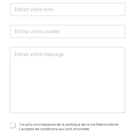
N
o
m
*
C
o
u
r
M
r
e
i
s
e
s
l
a
*
g
e
J
J’ai pris connaissance de la politique de la confidentialité et
j’accepte les conditions qui sont énoncées.
’