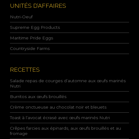
l
UNITÉS D’AFFAIRES
i
t
Nutri-Oeuf
i
q
Supreme Egg Products
u
Maritime Pride Eggs
e
d
Countryside Farms
e
l
a
c
RECETTES
o
n
Salade repas de courges d’automne aux œufs marinés
f
Nutri
i
Burritos aux œufs brouillés
d
e
Crème onctueuse au chocolat noir et bleuets
n
t
Toast à l’avocat écrasé avec œufs marinés Nutri
i
a
Crêpes farcies aux épinards, aux œufs brouillés et au
l
fromage