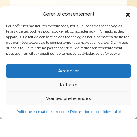
Gérer le consentement
L’énergie solaire est la méthode la
plus propre et l’une des plus
Pour offrir les meilleures expériences, nous utilisons des technologies
telles que les cookies pour stocker et/ou accéder aux informations des
efficaces pour produire de
appareils. Le fait de consentir à ces technologies nous permettra de traiter
des données telles que le comportement de navigation ou les ID uniques
l’électricité. Nous pensons que
sur ce site. Le fait de ne pas consentir ou de retirer son consentement
l’exploitation de l’énergie gratuite
peut avoir un effet négatif sur certaines caractéristiques et fonctions.
que nous envoie notre SOLEIL est
la voie de l’avenir. De ce point de
Accepter
vue, l’avenir est très prometteur, et
Refuser
si nous y contribuons tous à notre
manière, les choses s’amélioreront
Voir les préférences
certainement. L’exploitation de
l’énergie solaire représente une
Politique en matière de cookies
Déclaration de confidentialité
étape essentielle vers la réduction
de notre empreinte carbone.