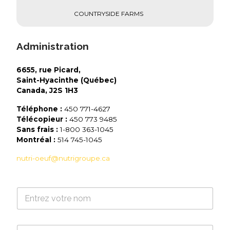
COUNTRYSIDE FARMS
Administration
6655, rue Picard,
Saint-Hyacinthe (Québec)
Canada, J2S 1H3
Téléphone :
450 771-4627
Télécopieur :
450 773 9485
Sans frais :
1-800 363-1045
Montréal :
514 745-1045
nutri-oeuf@nutrigroupe.ca
N
o
m
*
C