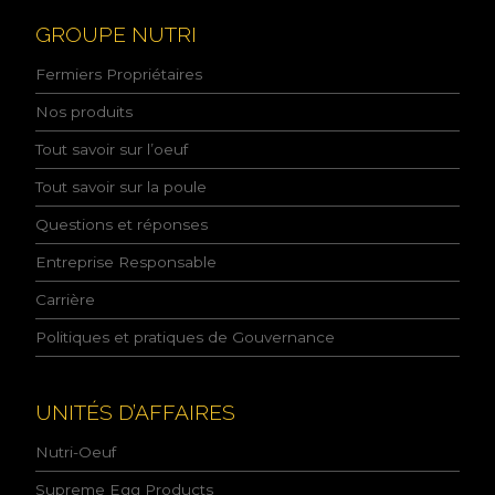
s
c
GROUPE NUTRI
o
n
Fermiers Propriétaires
n
a
Nos produits
i
Tout savoir sur l’oeuf
s
s
Tout savoir sur la poule
a
n
Questions et réponses
c
e
Entreprise Responsable
d
e
Carrière
l
Politiques et pratiques de Gouvernance
a
p
o
l
UNITÉS D’AFFAIRES
i
t
Nutri-Oeuf
i
q
Supreme Egg Products