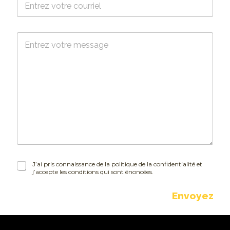
o
u
r
M
r
e
i
s
e
s
l
a
*
g
e
J
J’ai pris connaissance de la politique de la confidentialité et
j’accepte les conditions qui sont énoncées.
’
a
i
Envoyez
p
r
i