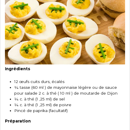
Ingrédients
12 œufs cuits durs, écalés
¼ tasse (60 ml ) de mayonnaise légère ou de sauce
pour salade 2 c. à thé ( 10 ml ) de moutarde de Dijon
¼ c. à thé (1 ,25 ml) de sel
¼ c. à thé (1 ,25 ml) de poivre
Pincé de paprika (facultatif)
Préparation