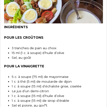
INGRÉDIENTS
POUR LES CROÛTONS
3 tranches de pain au choix
15 ml (1 c. à soupe) d’huile d’olive
Sel, au goût
POUR LA VINAIGRETTE
5 c. à soupe (75 ml) de mayonnaise
1 c. à thé (5 ml) de moutarde de dijon
1 c. à soupe (15 ml) d’échalote grise, ciselée
Le jus d’un demi-citron
1 c. à soupe (15 ml) d’huile d’olive
1 c. à soupe (15 ml) de sirop d’érable
Sel et poivre, au go√ªt