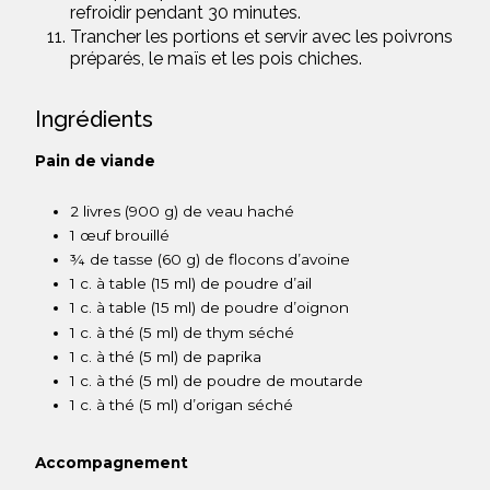
refroidir pendant 30 minutes.
Trancher les portions et servir avec les poivrons
préparés, le maïs et les pois chiches.
Ingrédients
Pain de viande
2 livres (900 g) de veau haché
1 œuf brouillé
¾ de tasse (60 g) de flocons d’avoine
1 c. à table (15 ml) de poudre d’ail
1 c. à table (15 ml) de poudre d’oignon
1 c. à thé (5 ml) de thym séché
1 c. à thé (5 ml) de paprika
1 c. à thé (5 ml) de poudre de moutarde
1 c. à thé (5 ml) d’origan séché
Accompagnement