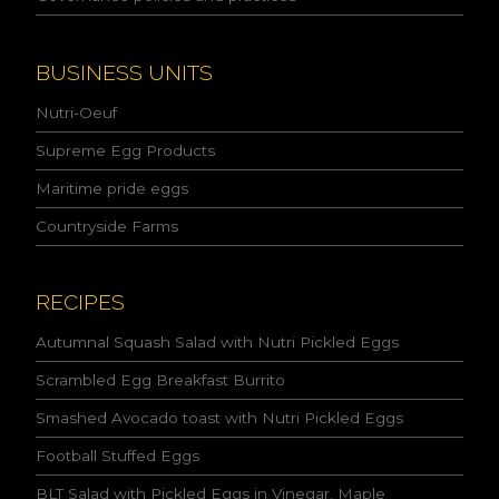
c
y
a
n
BUSINESS UNITS
d
I
Nutri-Oeuf
a
c
Supreme Egg Products
c
Maritime pride eggs
e
p
Countryside Farms
t
t
h
e
RECIPES
c
o
Autumnal Squash Salad with Nutri Pickled Eggs
n
Scrambled Egg Breakfast Burrito
d
i
Smashed Avocado toast with Nutri Pickled Eggs
t
i
Football Stuffed Eggs
o
n
BLT Salad with Pickled Eggs in Vinegar, Maple