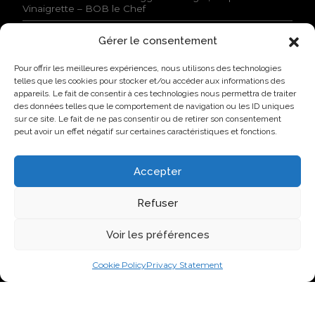
s
Vinaigrette – BOB le Chef
s
t
Gérer le consentement
a
NEWS
t
Pour offrir les meilleures expériences, nous utilisons des technologies
e
telles que les cookies pour stocker et/ou accéder aux informations des
Lovo Kicks Off its Industrial Egg Campus in Saint-
d
Hyacinthe
appareils. Le fait de consentir à ces technologies nous permettra de traiter
.
des données telles que le comportement de navigation ou les ID uniques
*
Lovo Honored by AQINAC for Its Sustainable “Protéines
sur ce site. Le fait de ne pas consentir ou de retirer son consentement
collectives” Initiative
peut avoir un effet négatif sur certaines caractéristiques et fonctions.
New Identity, New Approach: Groupe Nutri Becomes
Lovo
Accepter
Lovo Announces Expansion of Its Saint-Lambert-de-
Lauzon Egg Grading Facility
Refuser
New Identity, New Ambition: Nutri Group becomes
Voir les préférences
Lovo
Cookie Policy
Privacy Statement
VISIT US ON SOCIAL NETWORKS