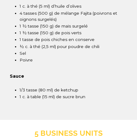
1 c. à thé (5 ml) d’huile d’olives
4 tasses (500 g) de mélange Fajita (poivrons et
oignons surgelés)
1 ½ tasse (150 g) de maïs surgelé
1 ½ tasse (150 g) de pois verts
1 tasse de pois chiches en conserve
½ c. à thé (2,5 ml) pour poudre de chili
Sel
Poivre
Sauce
1/3 tasse (80 ml) de ketchup
1 c. à table (15 ml) de sucre brun
5 BUSINESS UNITS